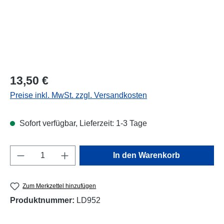
Regulärer Preis:
13,50 €
Preise inkl. MwSt. zzgl. Versandkosten
Sofort verfügbar, Lieferzeit: 1-3 Tage
Produkt Anzahl: Gib den gewünschten Wert e
In den Warenkorb
Zum Merkzettel hinzufügen
Produktnummer:
LD952