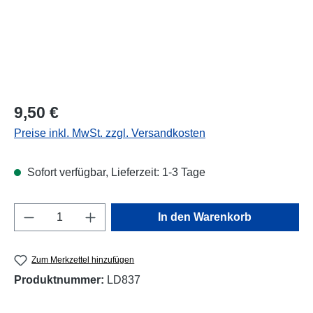
Regulärer Preis:
9,50 €
Preise inkl. MwSt. zzgl. Versandkosten
Sofort verfügbar, Lieferzeit: 1-3 Tage
Produkt Anzahl: Gib den gewünschten Wert e
In den Warenkorb
Zum Merkzettel hinzufügen
Produktnummer:
LD837