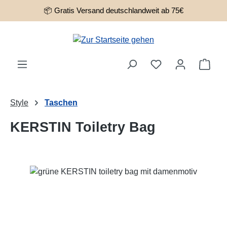
📦 Gratis Versand deutschlandweit ab 75€
Zum Hauptinhalt springen
Ware
Style
Taschen
KERSTIN Toiletry Bag
Bildergalerie überspringen