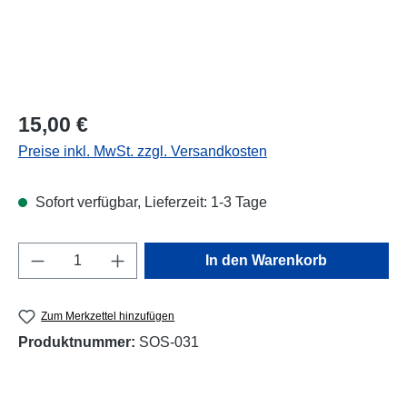
Regulärer Preis:
15,00 €
Preise inkl. MwSt. zzgl. Versandkosten
Sofort verfügbar, Lieferzeit: 1-3 Tage
Produkt Anzahl: Gib den gewünschten Wert e
In den Warenkorb
Zum Merkzettel hinzufügen
Produktnummer:
SOS-031