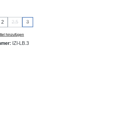
swählen
2
2,5
3
e Option ist zurzeit nicht verfügbar.)
(Diese Option ist zurzeit nicht verfügbar.)
(Diese Option ist zurzeit nicht verfügbar.)
tel hinzufügen
mmer:
IZI-LB.3