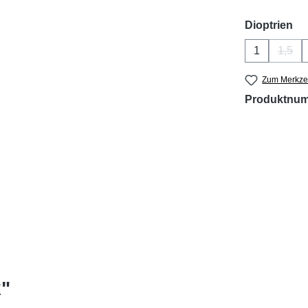
au
Dioptrien
1
1,5
(Dies
Zum Merkzet
Produktnu
k"