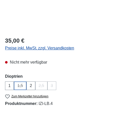
Regulärer Preis:
35,00 €
Preise inkl. MwSt. zzgl. Versandkosten
Nicht mehr verfügbar
auswählen
Dioptrien
1
1,5
2
2,5
3
(Diese Option ist zurzeit nicht verfügbar.)
(Diese Option ist zurzeit nicht verfügbar.)
(Diese Option ist zurzeit nicht verfügba
Zum Merkzettel hinzufügen
Produktnummer:
IZI-LB.4