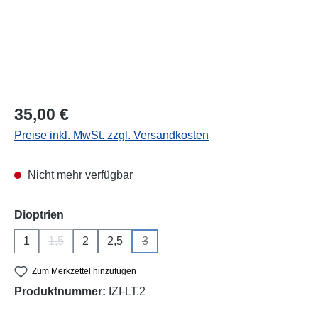
Regulärer Preis:
35,00 €
Preise inkl. MwSt. zzgl. Versandkosten
Nicht mehr verfügbar
auswählen
Dioptrien
1
1,5
2
2,5
3
(Diese Option ist zurzeit nicht verfügbar.)
(Diese Option ist zurzeit nicht verfügba
Zum Merkzettel hinzufügen
Produktnummer:
IZI-LT.2