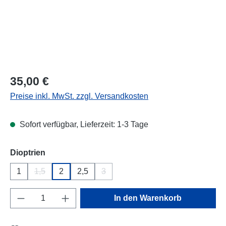
Regulärer Preis:
35,00 €
Preise inkl. MwSt. zzgl. Versandkosten
Sofort verfügbar, Lieferzeit: 1-3 Tage
auswählen
Dioptrien
1
1,5
2
2,5
3
(Diese Option ist zurzeit nicht verfügbar.)
(Diese Option ist zurzeit nicht verfügba
Produkt Anzahl: Gib den gewünschten Wert e
In den Warenkorb