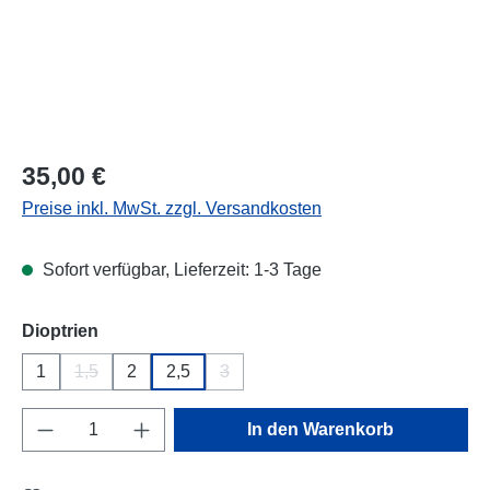
Regulärer Preis:
35,00 €
Preise inkl. MwSt. zzgl. Versandkosten
Sofort verfügbar, Lieferzeit: 1-3 Tage
auswählen
Dioptrien
1
1,5
2
2,5
3
(Diese Option ist zurzeit nicht verfügbar.)
(Diese Option ist zurzeit nicht verfügba
Produkt Anzahl: Gib den gewünschten Wert e
In den Warenkorb