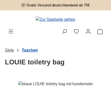
📦 Gratis Versand deutschlandweit ab 75€
Zum Hauptinhalt springen
Ware
Style
Taschen
LOUIE toiletry bag
Bildergalerie überspringen