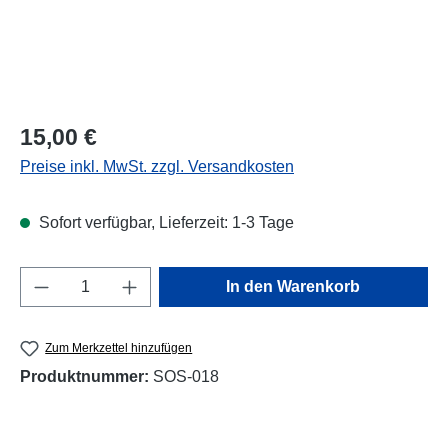
Regulärer Preis:
15,00 €
Preise inkl. MwSt. zzgl. Versandkosten
Sofort verfügbar, Lieferzeit: 1-3 Tage
Produkt Anzahl: Gib den gewünschten Wert e
In den Warenkorb
Zum Merkzettel hinzufügen
Produktnummer:
SOS-018