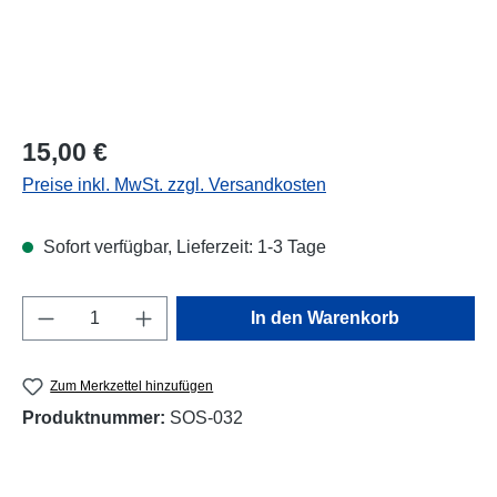
Regulärer Preis:
15,00 €
Preise inkl. MwSt. zzgl. Versandkosten
Sofort verfügbar, Lieferzeit: 1-3 Tage
Produkt Anzahl: Gib den gewünschten Wert e
In den Warenkorb
Zum Merkzettel hinzufügen
Produktnummer:
SOS-032