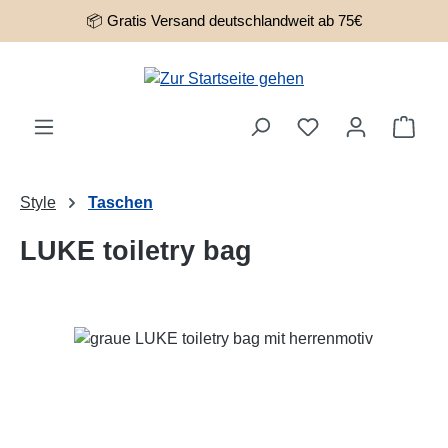
📦 Gratis Versand deutschlandweit ab 75€
Zum Hauptinhalt springen
Ware
Style
Taschen
LUKE toiletry bag
Bildergalerie überspringen