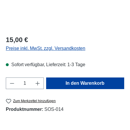
Regulärer Preis:
15,00 €
Preise inkl. MwSt. zzgl. Versandkosten
Sofort verfügbar, Lieferzeit: 1-3 Tage
Produkt Anzahl: Gib den gewünschten Wert e
In den Warenkorb
Zum Merkzettel hinzufügen
Produktnummer:
SOS-014