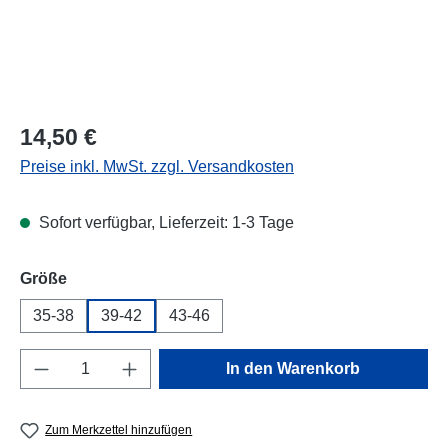
Regulärer Preis:
14,50 €
Preise inkl. MwSt. zzgl. Versandkosten
Sofort verfügbar, Lieferzeit: 1-3 Tage
auswählen
Größe
35-38
39-42
43-46
Produkt Anzahl: Gib den gewünschten Wert e
In den Warenkorb
Zum Merkzettel hinzufügen