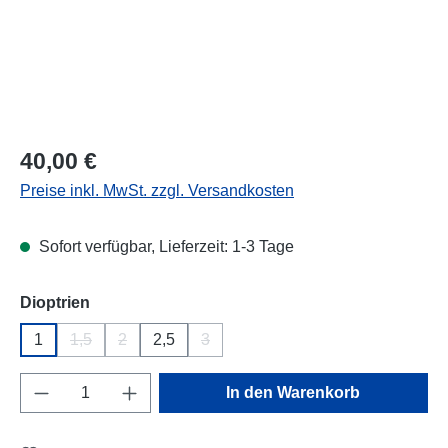
Regulärer Preis:
40,00 €
Preise inkl. MwSt. zzgl. Versandkosten
Sofort verfügbar, Lieferzeit: 1-3 Tage
auswählen
Dioptrien
1
1,5
2
2,5
3
(Diese Option ist zurzeit nicht verfügbar.)
(Diese Option ist zurzeit nicht verfügbar.)
(Diese Option ist zurzeit nicht verfügba
Produkt Anzahl: Gib den gewünschten Wert e
In den Warenkorb