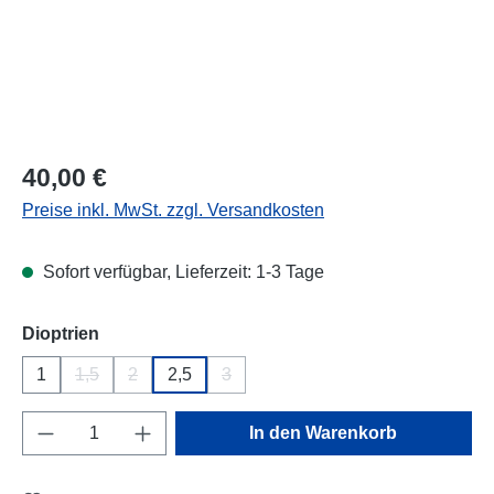
Regulärer Preis:
40,00 €
Preise inkl. MwSt. zzgl. Versandkosten
Sofort verfügbar, Lieferzeit: 1-3 Tage
auswählen
Dioptrien
1
1,5
2
2,5
3
(Diese Option ist zurzeit nicht verfügbar.)
(Diese Option ist zurzeit nicht verfügbar.)
(Diese Option ist zurzeit nicht verfügba
Produkt Anzahl: Gib den gewünschten Wert e
In den Warenkorb