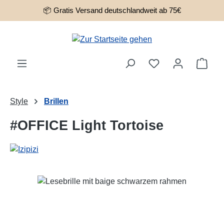
📦 Gratis Versand deutschlandweit ab 75€
Zum Hauptinhalt springen
Ware
Style
Brillen
#OFFICE Light Tortoise
Bildergalerie überspringen