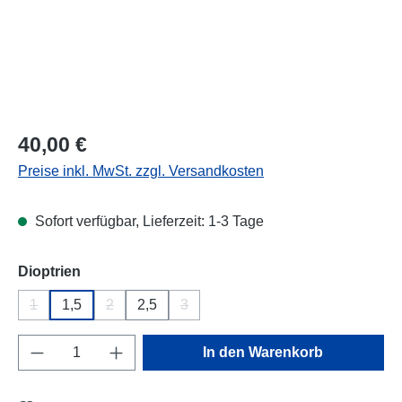
Regulärer Preis:
40,00 €
Preise inkl. MwSt. zzgl. Versandkosten
Sofort verfügbar, Lieferzeit: 1-3 Tage
auswählen
Dioptrien
1
1,5
2
2,5
3
(Diese Option ist zurzeit nicht verfügbar.)
(Diese Option ist zurzeit nicht verfügbar.)
(Diese Option ist zurzeit nicht verfügba
Produkt Anzahl: Gib den gewünschten Wert e
In den Warenkorb