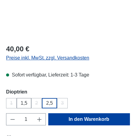
Regulärer Preis:
40,00 €
Preise inkl. MwSt. zzgl. Versandkosten
Sofort verfügbar, Lieferzeit: 1-3 Tage
auswählen
Dioptrien
1
1,5
2
2,5
3
(Diese Option ist zurzeit nicht verfügbar.)
(Diese Option ist zurzeit nicht verfügbar.)
(Diese Option ist zurzeit nicht verfügba
Produkt Anzahl: Gib den gewünschten Wert e
In den Warenkorb