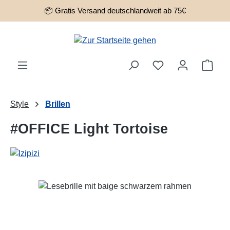
📦 Gratis Versand deutschlandweit ab 75€
Zum Hauptinhalt springen
Ware
Style
Brillen
#OFFICE Light Tortoise
Bildergalerie überspringen