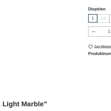
au
Dioptrien
1
1,5
(Dies
Produkt 
Zum Merkzet
Produktnu
Light Marble"