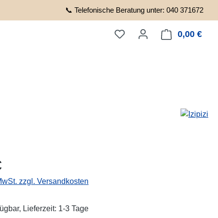
📞 Telefonische Beratung unter: 040 371672
0,00 €
Ware
eis:
€
 MwSt. zzgl. Versandkosten
ügbar, Lieferzeit: 1-3 Tage