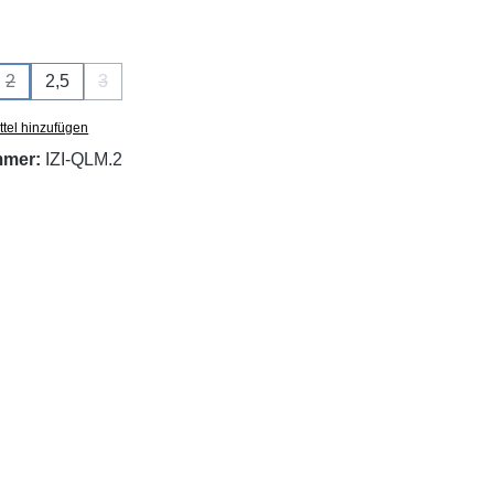
swählen
2
2,5
3
e Option ist zurzeit nicht verfügbar.)
(Diese Option ist zurzeit nicht verfügbar.)
(Diese Option ist zurzeit nicht verfügbar.)
tel hinzufügen
mmer:
IZI-QLM.2