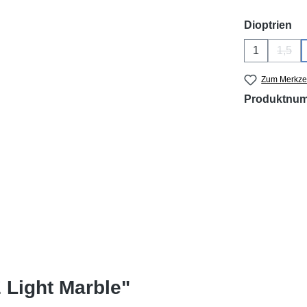
au
Dioptrien
1
1,5
(Dies
Zum Merkzet
Produktnu
Light Marble"