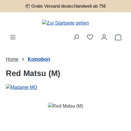
📦 Gratis Versand deutschlandweit ab 75€
Zum Hauptinhalt springen
Ware
Home
Koinobori
Red Matsu (M)
Bildergalerie überspringen