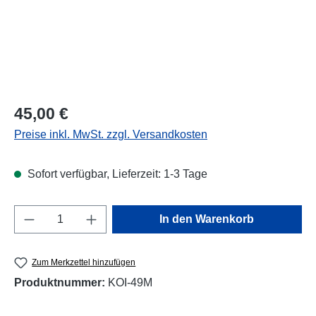
Regulärer Preis:
45,00 €
Preise inkl. MwSt. zzgl. Versandkosten
Sofort verfügbar, Lieferzeit: 1-3 Tage
Produkt Anzahl: Gib den gewünschten Wert e
In den Warenkorb
Zum Merkzettel hinzufügen
Produktnummer:
KOI-49M