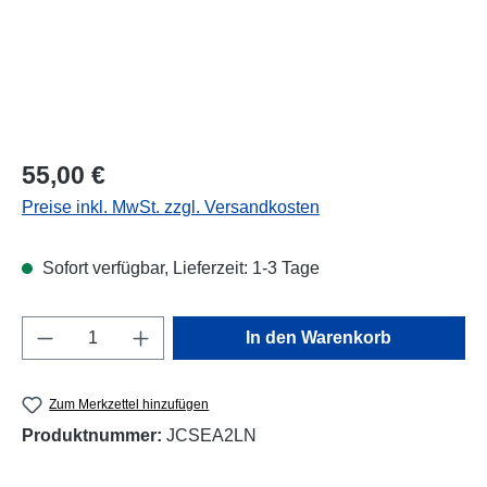
Regulärer Preis:
55,00 €
Preise inkl. MwSt. zzgl. Versandkosten
Sofort verfügbar, Lieferzeit: 1-3 Tage
Produkt Anzahl: Gib den gewünschten Wert e
In den Warenkorb
Zum Merkzettel hinzufügen
Produktnummer:
JCSEA2LN