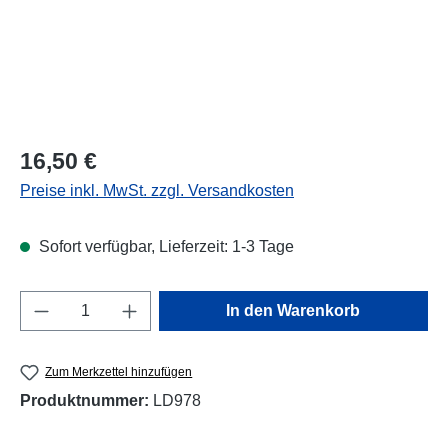
Regulärer Preis:
16,50 €
Preise inkl. MwSt. zzgl. Versandkosten
Sofort verfügbar, Lieferzeit: 1-3 Tage
Produkt Anzahl: Gib den gewünschten Wert e
In den Warenkorb
Zum Merkzettel hinzufügen
Produktnummer:
LD978