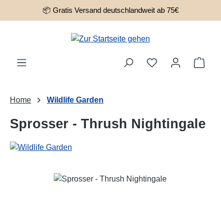
📦 Gratis Versand deutschlandweit ab 75€
Zum Hauptinhalt springen
Ware
Home
Wildlife Garden
Sprosser - Thrush Nightingale
Bildergalerie überspringen