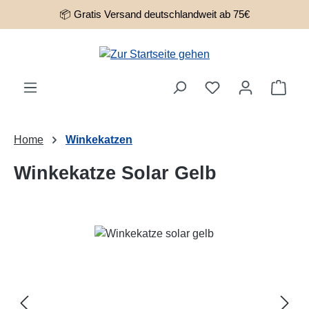
📦 Gratis Versand deutschlandweit ab 75€
Zum Hauptinhalt springen
Ware
Home
Winkekatzen
Winkekatze Solar Gelb
Bildergalerie überspringen