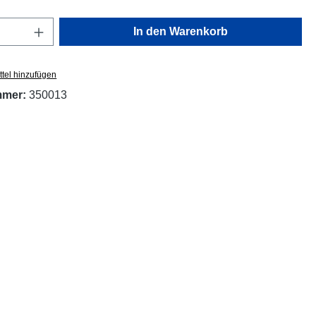
Anzahl: Gib den gewünschten Wert ein oder
In den Warenkorb
tel hinzufügen
mmer:
350013