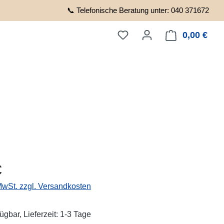
📞 Telefonische Beratung unter: 040 371672
0,00 €
Ware
eis:
€
 MwSt. zzgl. Versandkosten
ügbar, Lieferzeit: 1-3 Tage