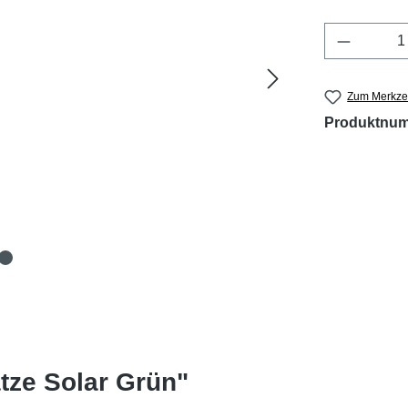
Produkt 
Zum Merkzet
Produktnu
tze Solar Grün"