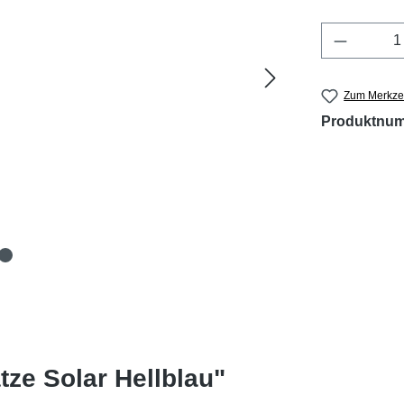
Produkt 
Zum Merkzet
Produktnu
ze Solar Hellblau"