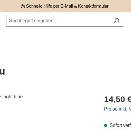
📩 Schnelle Hilfe per E-Mail & Kontaktformular
au
Regulärer Pr
14,50 
Preise inkl.
Sofort verf