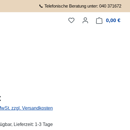
📞 Telefonische Beratung unter: 040 371672
0,00 €
Ware
eis:
€
 MwSt. zzgl. Versandkosten
ügbar, Lieferzeit: 1-3 Tage