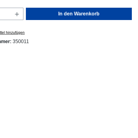
Anzahl: Gib den gewünschten Wert ein oder
In den Warenkorb
tel hinzufügen
mmer:
350011