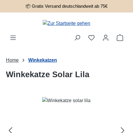
📦 Gratis Versand deutschlandweit ab 75€
Zum Hauptinhalt springen
Ware
Home
Winkekatzen
Winkekatze Solar Lila
Bildergalerie überspringen