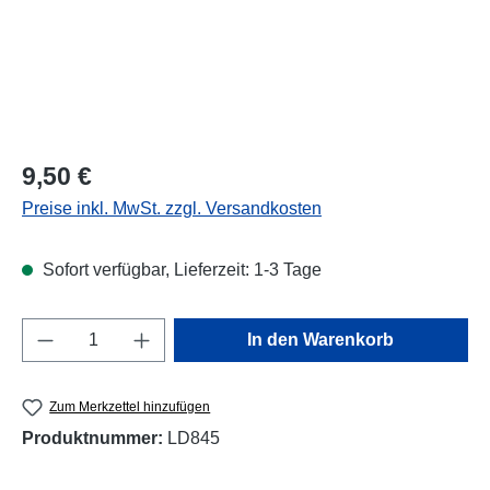
Regulärer Preis:
9,50 €
Preise inkl. MwSt. zzgl. Versandkosten
Sofort verfügbar, Lieferzeit: 1-3 Tage
Produkt Anzahl: Gib den gewünschten Wert e
In den Warenkorb
Zum Merkzettel hinzufügen
Produktnummer:
LD845